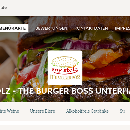
o.de
MENÜKARTE
BEWERTUNGEN
KONTAKTDATEN
IMPRE
LZ - THE BURGER BOSS UNTER
hte Weine
Unsere Biere
Alkoholfreie Getränke
Start