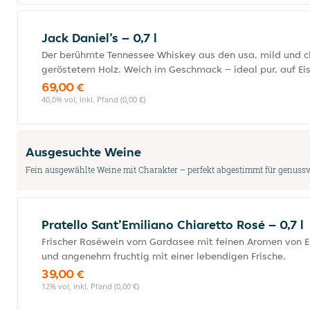
Jack Daniel’s – 0,7 l
Der berühmte Tennessee Whiskey aus den usa, mild und ch
geröstetem Holz. Weich im Geschmack – ideal pur, auf Eis 
69,00 €
40,0% vol, inkl. Pfand (0,00 €)
Ausgesuchte Weine
Fein ausgewählte Weine mit Charakter – perfekt abgestimmt für genuss
Pratello Sant’Emiliano Chiaretto Rosé – 0,7 l
Frischer Roséwein vom Gardasee mit feinen Aromen von Er
und angenehm fruchtig mit einer lebendigen Frische.
39,00 €
12% vol, inkl. Pfand (0,00 €)