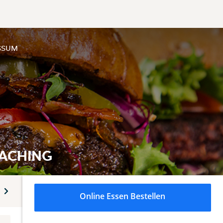
SSUM
HACHING
ers
Salate
Känguru Burger – nur für kurze Zeit erhältlich.
Online Essen Bestellen